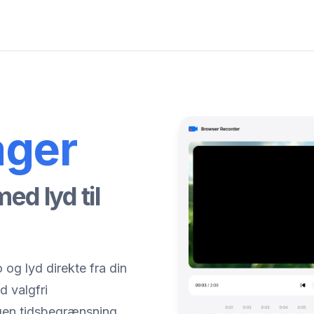
ager
d lyd til
 og lyd direkte fra din
 valgfri
ngen tidsbegrænsning.