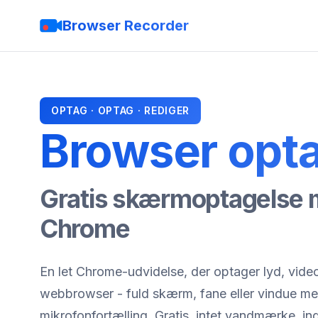
Browser Recorder
OPTAG · OPTAG · REDIGER
Browser opt
Gratis skærmoptagelse me
Chrome
En let Chrome-udvidelse, der optager lyd, video
webbrowser - fuld skærm, fane eller vindue med
mikrofonfortælling. Gratis, intet vandmærke, i