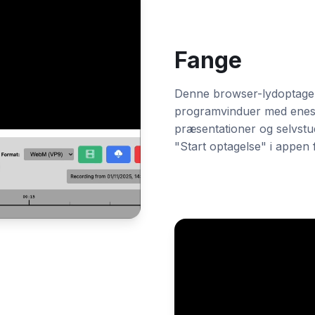
Fange
Denne browser-lydoptager 
programvinduer med enestå
præsentationer og selvstud
"Start optagelse" i appen