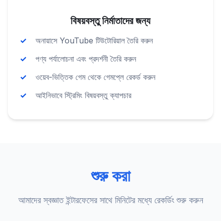
বিষয়বস্তু নির্মাতাদের জন্য
অনায়াসে YouTube টিউটোরিয়াল তৈরি করুন
পণ্য পর্যালোচনা এবং প্রদর্শনী তৈরি করুন
ওয়েব-ভিত্তিক গেম থেকে গেমপ্লে রেকর্ড করুন
আইনিভাবে স্ট্রিমিং বিষয়বস্তু ক্যাপচার
শুরু করা
আমাদের স্বজ্ঞাত ইন্টারফেসের সাথে মিনিটের মধ্যে রেকর্ডিং শুরু করুন