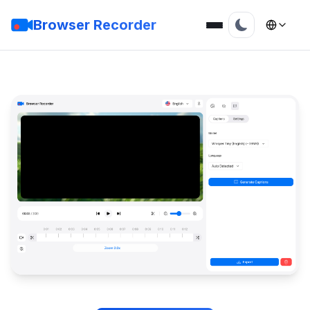
Browser Recorder