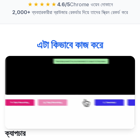
★★★★★
4.6/5
Chrome ওয়েব দোকানে
2,000+
ব্যবহারকারীরা ব্রাউজার রেকর্ডার দিয়ে তাদের স্ক্রিন রেকর্ড করে
এটা কিভাবে কাজ করে
ক্যাপচার