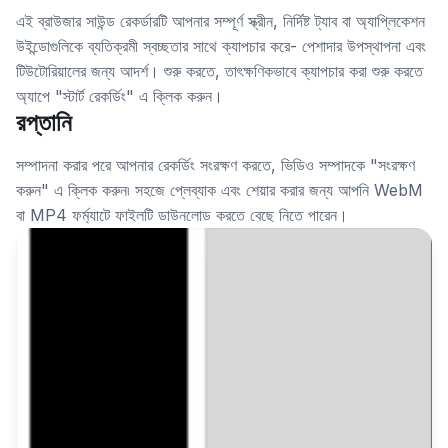
এই ব্রাউজার সাউন্ড রেকর্ডারটি আপনার সম্পূর্ণ স্ক্রীন, নির্দিষ্ট ট্যাব বা অ্যাপ্লিকেশন
উইন্ডোগুলিকে ব্যতিক্রমী স্বচ্ছতার সাথে ক্যাপচার করে- পেশাদার উপস্থাপনা এবং
টিউটোরিয়ালের জন্য আদর্শ। শুরু করতে, তাৎক্ষণিকভাবে ক্যাপচার করা শুরু করতে
অ্যাপে "স্টার্ট রেকর্ডিং" এ ক্লিক করুন।
রপ্তানি
সম্পাদনা করার পরে আপনার রেকর্ডিং সংরক্ষণ করতে, ভিডিও সম্পাদকে "সংরক্ষণ
করুন" এ ক্লিক করুন৷ সহজে প্লেব্যাক এবং শেয়ার করার জন্য আপনি WebM
বা MP4 ফর্ম্যাটে ফাইলটি ডাউনলোড করতে বেছে নিতে পারেন।