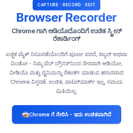
CAPTURE · RECORD · EDIT
Browser Recorder
Chrome ಗಾಗಿ ಆಡಿಯೊದೊಂದಿಗೆ ಉಚಿತ ಸ್ಕ್ರೀನ್
ರೆಕಾರ್ಡಿಂಗ್
ಐಚ್ಛಿಕ ಮೈಕ್ ನಿರೂಪಣೆಯೊಂದಿಗೆ ಪೂರ್ಣ ಪರದೆ, ಟ್ಯಾಬ್ ಅಥವಾ
ವಿಂಡೋ - ನಿಮ್ಮ ವೆಬ್ ಬ್ರೌಸರ್‌ನಿಂದ ನೇರವಾಗಿ ಆಡಿಯೋ,
ವೀಡಿಯೊ ಮತ್ತು ಧ್ವನಿಯನ್ನು ರೆಕಾರ್ಡ್ ಮಾಡುವ ಹಗುರವಾದ
Chrome ವಿಸ್ತರಣೆ. ಉಚಿತ, ವಾಟರ್‌ಮಾರ್ಕ್ ಇಲ್ಲ, ಸಮಯ
ಮಿತಿಯಿಲ್ಲ.
Chrome ಗೆ ಸೇರಿಸಿ - ಇದು ಉಚಿತವಾಗಿದೆ